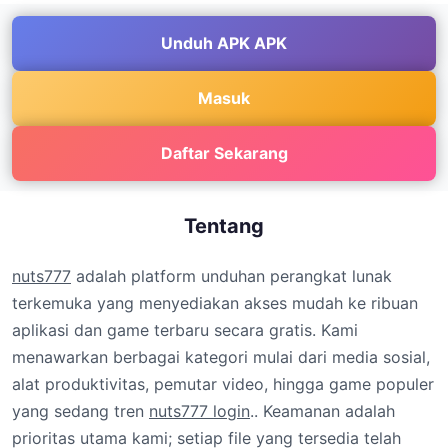
Unduh APK APK
Masuk
Daftar Sekarang
Tentang
nuts777
adalah platform unduhan perangkat lunak
terkemuka yang menyediakan akses mudah ke ribuan
aplikasi dan game terbaru secara gratis. Kami
menawarkan berbagai kategori mulai dari media sosial,
alat produktivitas, pemutar video, hingga game populer
yang sedang tren
nuts777 login
.. Keamanan adalah
prioritas utama kami; setiap file yang tersedia telah