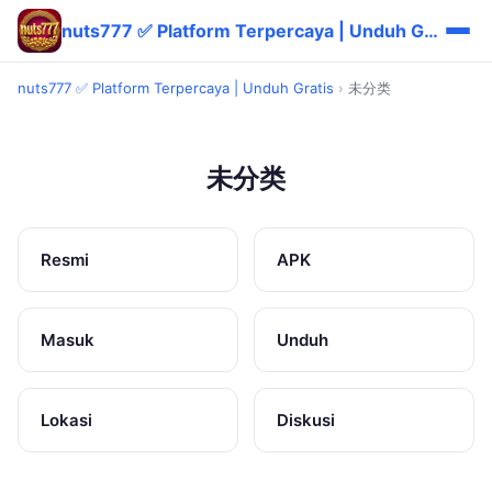
nuts777 ✅ Platform Terpercaya | Unduh Gratis
nuts777 ✅ Platform Terpercaya | Unduh Gratis
›
未分类
未分类
Resmi
APK
Masuk
Unduh
Lokasi
Diskusi