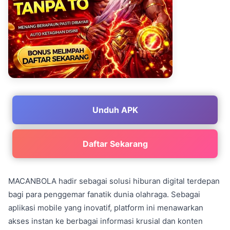
Unduh APK
Daftar Sekarang
MACANBOLA hadir sebagai solusi hiburan digital terdepan
bagi para penggemar fanatik dunia olahraga. Sebagai
aplikasi mobile yang inovatif, platform ini menawarkan
akses instan ke berbagai informasi krusial dan konten