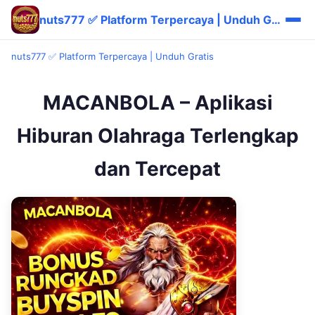
nuts777 ✅ Platform Terpercaya | Unduh Gratis
nuts777 ✅ Platform Terpercaya | Unduh Gratis
MACANBOLA – Aplikasi
Hiburan Olahraga Terlengkap
dan Tercepat